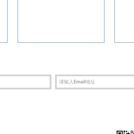
中国热线电话：
联系邮箱
哈佛等300所美国大学联合发
哈佛
400-999-0948
john.li@
声明：2021招生录取将看重这
上网
些！
中国长沙办公室地址：
​欢迎扫码
湖南省长沙市蔡锷南路119号
丰泉大厦618