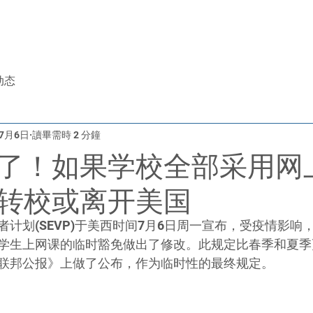
于我们
美国留学
升学顾问
免费评估
iTEP考试
动态
年7月6日
讀畢需時 2 分鐘
了！如果学校全部采用网
转校或离开美国
计划(SEVP)于美西时间7月6日周一宣布，受疫情影响，
学生上网课的临时豁免做出了修改。此规定比春季和夏季
联邦公报》上做了公布，作为临时性的最终规定。