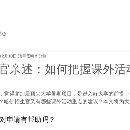
于我们
美国留学
升学顾问
免费评估
iTEP考试
动态
年12月10日
讀畢需時 5 分鐘
官亲述：如何把握课外活
，觉得参加最顶尖大学暑期项目，是进入好大学的前提，
？哈佛招生官又有哪些课外活动重点的建议？本文将为大
对申请有帮助吗？