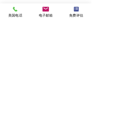
美国电话
电子邮箱
免费评估
留言
为何这些家长要让孩子先
美高申请过程中
這篇文章不開放留言。請連絡網站
負責人了解更多。
读美高再冲藤校？
充当什么角色来
子？
欢迎订阅了解最新的咨询