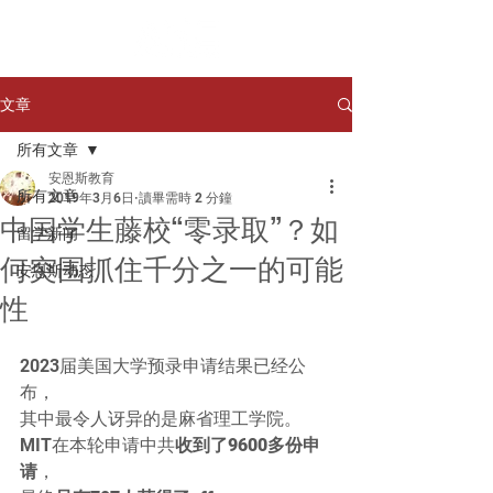
文章
所有文章
安恩斯教育
所有文章
2019年3月6日
讀畢需時 2 分鐘
中国学生藤校“零录取”？如
留学新闻
何突围抓住千分之一的可能
安恩斯动态
性
2023届美国大学预录申请结果已经公
布，
其中最令人讶异的是麻省理工学院。
MIT在本轮申请中共
收到了9600多份申
请
，