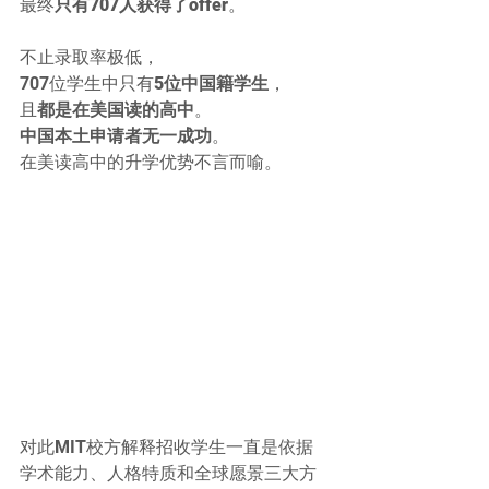
最终
只有707人获得了offer
。
不止录取率极低，
707位学生中只有
5位中国籍学生
，
且
都是在美国读的高中
。
中国本土申请者无一成功
。
在美读高中的升学优势不言而喻。
对此MIT校方解释招收学生一直是依据
学术能力、人格特质和全球愿景三大方